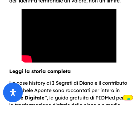
dell’identità territoriale un valore, non un limite.
Leggi la storia completa
La case history di I Segreti di Diano e il contributo
di Michele Aponte sono raccontati per intero in
“Fare Digitale”
, la guida gratuita di PIDMed per
la trasformazione digitale delle piccole e medie
imprese.
Scaricala gratuitamente →
bit.ly/EbookFareDigitale