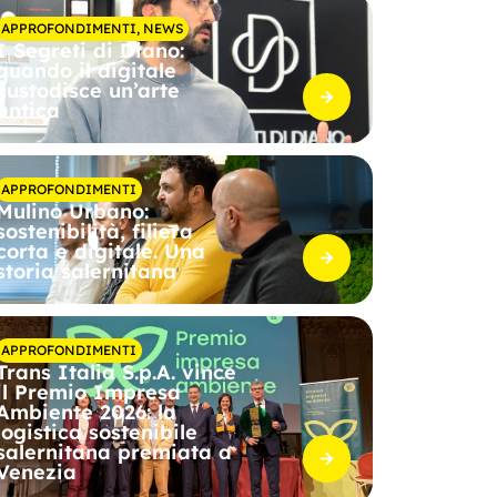
APPROFONDIMENTI
,
NEWS
I Segreti di Diano:
quando il digitale
custodisce un’arte
antica
APPROFONDIMENTI
Mulino Urbano:
sostenibilità, filiera
corta e digitale. Una
storia salernitana
APPROFONDIMENTI
Trans Italia S.p.A. vince
il Premio Impresa
Ambiente 2026: la
logistica sostenibile
salernitana premiata a
Venezia