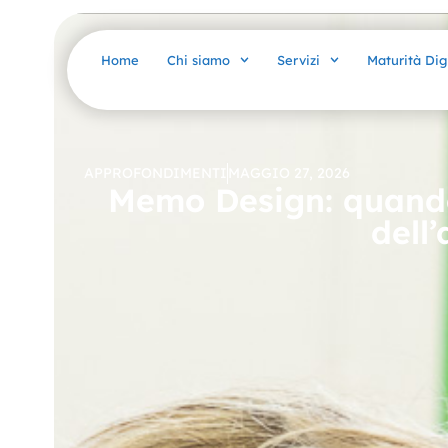
Home
Chi siamo
Servizi
Maturità Dig
APPROFONDIMENTI
MAGGIO 27, 2026
Memo Design: quando 
dell