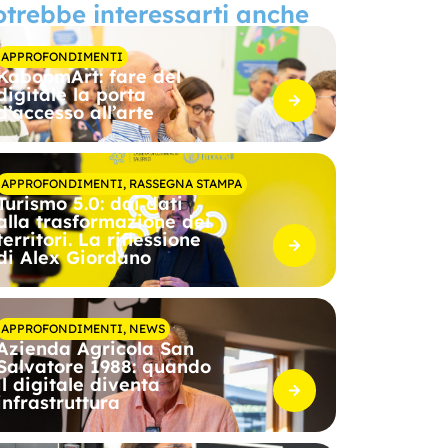
otrebbe interessarti anche
APPROFONDIMENTI
KaboomArt: fare del
digitale la porta
d’accesso all’arte
APPROFONDIMENTI
,
RASSEGNA STAMPA
Turismo 5.0: dai dati
alla trasformazione dei
territori. La riflessione
di Alex Giordano
APPROFONDIMENTI
,
NEWS
Azienda Agricola San
Salvatore 1988: quando
il digitale diventa
infrastruttura