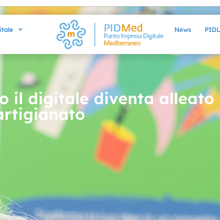
itale
News
PID
il digitale diventa alleato
’artigianato